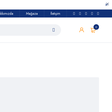
kkımızda
Mağaza
İletişim
0