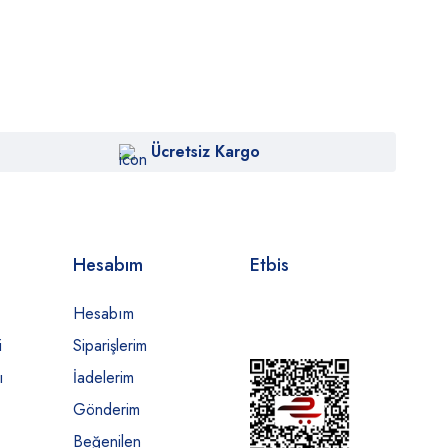
Ücretsiz Kargo
Hesabım
Etbis
Hesabım
i
Siparişlerim
ı
İadelerim
Gönderim
Beğenilen