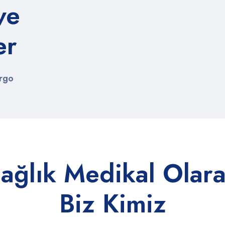
ve
er
argo
ağlık Medikal Olar
Biz Kimiz