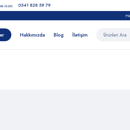
0541 828 59 79
Ha
er
Hakkımızda
Blog
İletişim