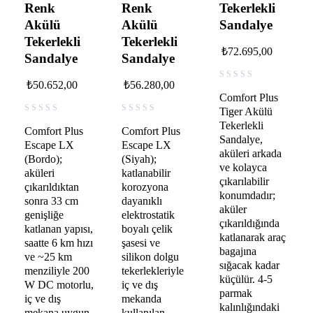
Renk
Renk
Tekerlekli
Akülü
Akülü
Sandalye
Tekerlekli
Tekerlekli
₺
72.695,00
Sandalye
Sandalye
₺
50.652,00
₺
56.280,00
Comfort Plus
Tiger Akülü
Tekerlekli
Comfort Plus
Comfort Plus
Sandalye,
Escape LX
Escape LX
aküleri arkada
(Bordo);
(Siyah);
ve kolayca
aküleri
katlanabilir
çıkarılabilir
çıkarıldıktan
korozyona
konumdadır;
sonra 33 cm
dayanıklı
aküler
genişliğe
elektrostatik
çıkarıldığında
katlanan yapısı,
boyalı çelik
katlanarak araç
saatte 6 km hızı
şasesi ve
bagajına
ve ~25 km
silikon dolgu
sığacak kadar
menziliyle 200
tekerlekleriyle
küçülür. 4-5
W DC motorlu,
iç ve dış
parmak
iç ve dış
mekanda
kalınlığındaki
mekana uygun
kullanılan,