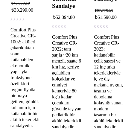
₺
46.853,10
Sandalye
₺
33.299,00
₺
67.770,50
₺
52.394,80
₺
51.590,00
Comfort Plus
Creative CR-
Comfort Plus
Comfort Plus
1002; aküleri
Creative CR-
Creative CR-
çıkarıldıktan
2022; tam
2023;
sonra
şarjla ~20 km
katlanabilir
katlanabilen
menzil, saatte 6
çelik şasesi ve
ekonomik
km hız, geriye
12 inç arka
yapısıyla
açılabilen
tekerlekleriyle
fonksiyonel
kolçaklar ve
iç ve dış
özellikleri
emniyet
mekana uygun,
uygun fiyatla
kemeriyle 80
taşıma ve
bir araya
kg'a kadar
depolama
getiren, günlük
çocukları
kolaylığı sunan
kullanım için
güvenle taşıyan
modern
katlanabilir bir
pediatrik bir
tasarımlı bir
akülü tekerlekli
akülü tekerlekli
akülü tekerlekli
sandalyedir.
sandalyedir.
sandalyedir.