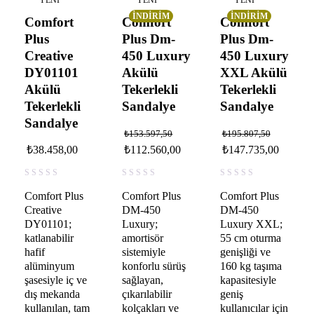
YENI
YENI
YENI
İNDIRIM
İNDIRIM
Comfort
Comfort
Comfort
Plus
Plus Dm-
Plus Dm-
Creative
450 Luxury
450 Luxury
DY01101
Akülü
XXL Akülü
Akülü
Tekerlekli
Tekerlekli
Tekerlekli
Sandalye
Sandalye
Sandalye
₺
153.597,50
₺
195.807,50
₺
38.458,00
₺
112.560,00
₺
147.735,00
Comfort Plus
Comfort Plus
Comfort Plus
Creative
DM-450
DM-450
DY01101;
Luxury;
Luxury XXL;
katlanabilir
amortisör
55 cm oturma
hafif
sistemiyle
genişliği ve
alüminyum
konforlu sürüş
160 kg taşıma
şasesiyle iç ve
sağlayan,
kapasitesiyle
dış mekanda
çıkarılabilir
geniş
kullanılan, tam
kolçakları ve
kullanıcılar için