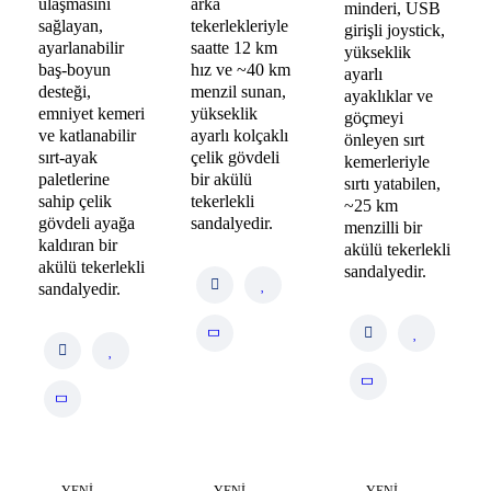
ulaşmasını
arka
minderi, USB
sağlayan,
tekerlekleriyle
girişli joystick,
ayarlanabilir
saatte 12 km
yükseklik
baş-boyun
hız ve ~40 km
ayarlı
desteği,
menzil sunan,
ayaklıklar ve
emniyet kemeri
yükseklik
göçmeyi
ve katlanabilir
ayarlı kolçaklı
önleyen sırt
sırt-ayak
çelik gövdeli
kemerleriyle
paletlerine
bir akülü
sırtı yatabilen,
sahip çelik
tekerlekli
~25 km
gövdeli ayağa
sandalyedir.
menzilli bir
kaldıran bir
akülü tekerlekli
akülü tekerlekli
sandalyedir.
sandalyedir.