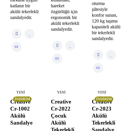
oturma
katlanır bir
hareket
şiltesiyle
akülü tekerlekli
özgürlüğü için
konfor sunan,
sandalyedir.
ergonomik bir
120 kg taşıma
akülü tekerlekli
kapasiteli akülü
sandalyedir.
bir tekerlekli
sandalyedir.
YENI
YENI
YENI
İNDIRIM
İNDIRIM
Creative
Creative
Creative
Cr-1002
Cr-2022
Cr-2023
Akülü
Çocuk
Akülü
Sandalye
Akülü
Tekerlekli
Tekerlekli
Sandalye