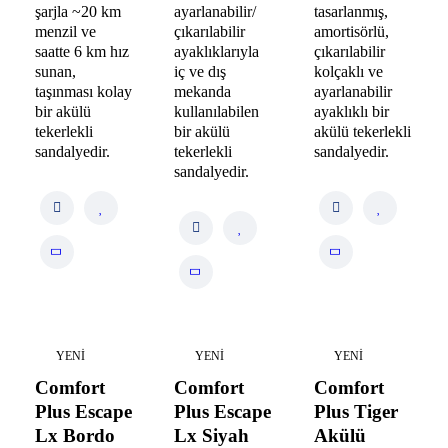
şarjla ~20 km
ayarlanabilir/
tasarlanmış,
menzil ve
çıkarılabilir
amortisörlü,
saatte 6 km hız
ayaklıklarıyla
çıkarılabilir
sunan,
iç ve dış
kolçaklı ve
taşınması kolay
mekanda
ayarlanabilir
bir akülü
kullanılabilen
ayaklıklı bir
tekerlekli
bir akülü
akülü tekerlekli
sandalyedir.
tekerlekli
sandalyedir.
sandalyedir.
YENI
YENI
YENI
Comfort
Comfort
Comfort
Plus Escape
Plus Escape
Plus Tiger
Lx Bordo
Lx Siyah
Akülü