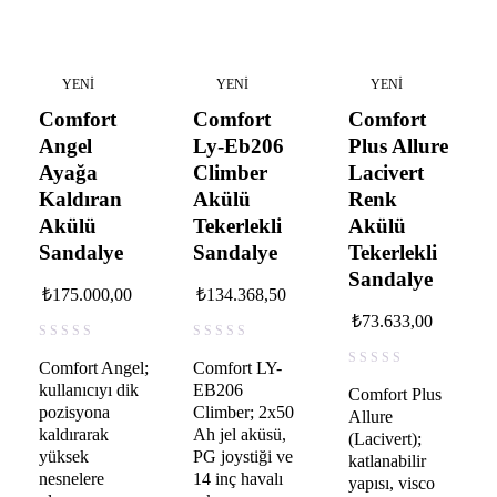
YENI
YENI
YENI
Comfort
Comfort
Comfort
Angel
Ly-Eb206
Plus Allure
Ayağa
Climber
Lacivert
Kaldıran
Akülü
Renk
Akülü
Tekerlekli
Akülü
Sandalye
Sandalye
Tekerlekli
Sandalye
₺
175.000,00
₺
134.368,50
₺
73.633,00
Comfort Angel;
Comfort LY-
kullanıcıyı dik
EB206
Comfort Plus
pozisyona
Climber; 2x50
Allure
kaldırarak
Ah jel aküsü,
(Lacivert);
yüksek
PG joystiği ve
katlanabilir
nesnelere
14 inç havalı
yapısı, visco