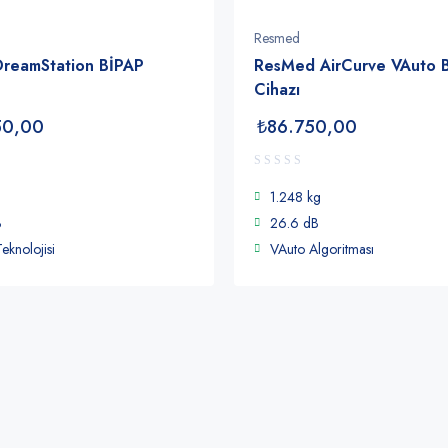
Resmed
 DreamStation BİPAP
ResMed AirCurve VAuto 
Cihazı
50,00
₺
86.750,00
1.248 kg
B
26.6 dB
eknolojisi
VAuto Algoritması