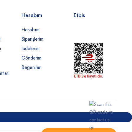
Hesabım
Etbis
Hesabım
i
Siparişlerim
ı
İadelerim
Gönderim
Beğenilen
rtları