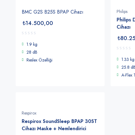
BMC G2S B25S BPAP Cihazı
Philips
Philips
₺
14.500,00
Cihazı
₺
80.2
1.9 kg
28 dB
1.33 kg
Reslex Özelliği
25.8 d
A-Flex T
Respirox
Respirox SoundSleep BPAP 30ST
Cihazı Maske + Nemlendirici