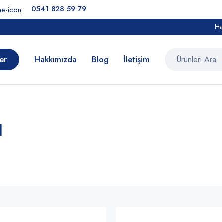
0541 828 59 79
Ha
er
Hakkımızda
Blog
İletişim
ı