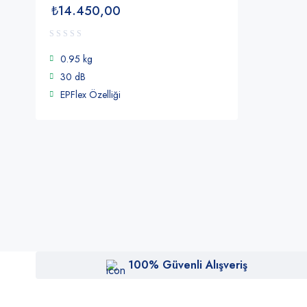
₺
14.450,00
0.95 kg
30 dB
EPFlex Özelliği
100% Güvenli Alışveriş