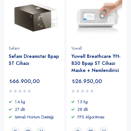
Sefam
Yuwell
Sefam Dreamstar Bpap
Yuwell Breathcare YH-
ST Cihazı
830 Bpap ST Cihazı
Maske + Nemlendirici
₺
66.900,00
₺
26.950,00
1.4 kg
1.5 kg
27 dB
28 dB
Isıtmalı Hortum Desteği
FPS Algoritması