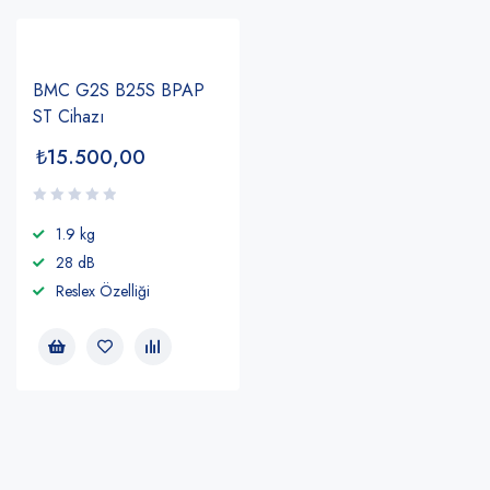
BMC G2S B25S BPAP
ST Cihazı
₺
15.500,00
1.9 kg
28 dB
Reslex Özelliği