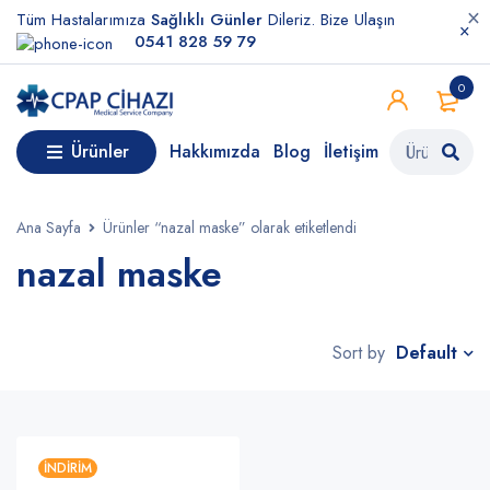
Tüm Hastalarımıza
Sağlıklı Günler
Dileriz. Bize Ulaşın
0541 828 59 79
0
Ürünler
Hakkımızda
Blog
İletişim
Ana Sayfa
Ürünler “nazal maske” olarak etiketlendi
nazal maske
Default
Sort by
İNDIRIM