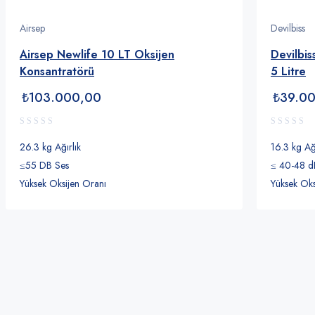
Bpap Cihazları
Airsep
Devilbiss
Bpap S
Airsep Newlife 10 LT Oksijen
Devilbis
Konsantratörü
5 Litre
Bpap ST
₺
103.000,00
₺
39.0
Solunum Maskeleri
Ağız Burun Maskesi
26.3 kg Ağırlık
16.3 kg Ağı
≤55 DB Ses
≤ 40-48 d
Burun Maskesi
Yüksek Oksijen Oranı
Yüksek Oks
Tam Yüz Maskesi
Yatan Hasta Ürünleri
Hasta Karyolaları
Havalı Yataklar