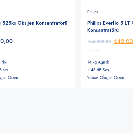
Philips
s 525ks Oksijen Konsantratörü
Philips Everflo 5 LT
Konsantratörü
Orijinal
00,00
₺
42.00
₺
45.000,00
fiyat:
₺45.00
rlık
14 kg Ağırlık
B ses
≤ 45 dB Ses
ijen Oranı
Yüksek Oksijen Oranı