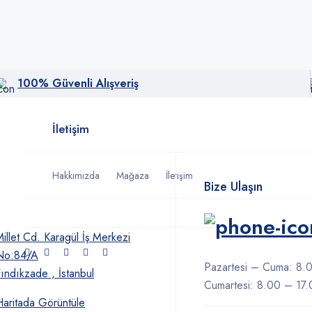
Tekerlekli Sandalyeler
Akülü Tekerlekli Sandalyeler
100% Güvenli Alışveriş
Manuel Tekerlekli Sandalyeler
İletişim
Hakkımızda
Mağaza
İletişim
Bize Ulaşın
illet Cd. Karagül İş Merkezi
No:84/A
Pazartesi – Cuma: 8.
ındıkzade , İstanbul
Cumartesi: 8.00 – 17
Haritada Görüntüle