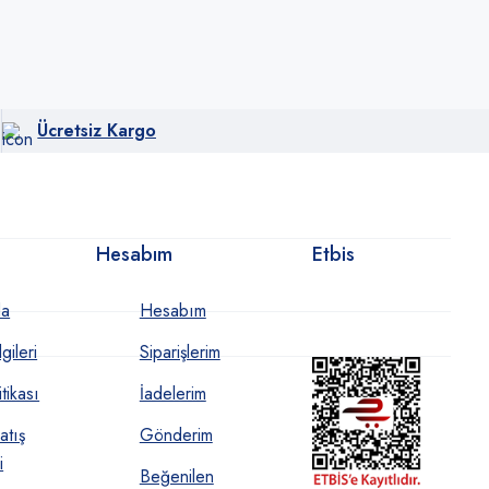
Ücretsiz Kargo
Hesabım
Etbis
da
Hesabım
gileri
Siparişlerim
itikası
İadelerim
atış
Gönderim
i
Beğenilen