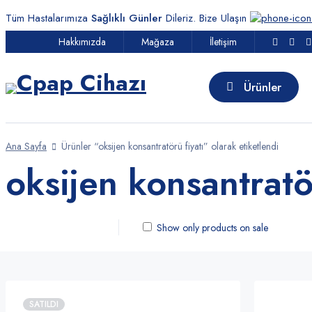
Tüm Hastalarımıza
Sağlıklı Günler
Dileriz. Bize Ulaşın
Hakkımızda
Mağaza
İletişim
Oksijen Konsantratörleri
Ev Tipi Oksijen Konsantratörleri
Ürünler
Taşınabilir Oksijen Konsantratörleri
Oksijen Tüpleri
Ana Sayfa
Ürünler “oksijen konsantratörü fiyatı” olarak etiketlendi
oksijen konsantratör
Cpap Cihazları
Cpap Cihazları
Show only products on sale
Standart Cpap Cihazları
Otomatik Cpap Cihazları
Bpap Cihazları
SATILDI