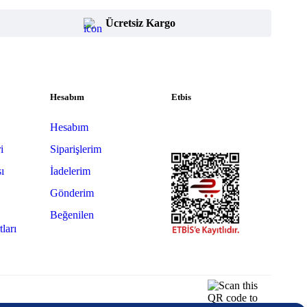
Ücretsiz Kargo
Hesabım
Etbis
Hesabım
i
Siparişlerim
sı
İadelerim
Gönderim
Beğenilen
tları