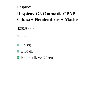
Respirox
Respirox G3 Otomatik CPAP
Cihazı + Nemlendirici + Maske
₺
28.999,00
1.5 kg
≤ 30 dB
Ekonomik ve Güvenilir