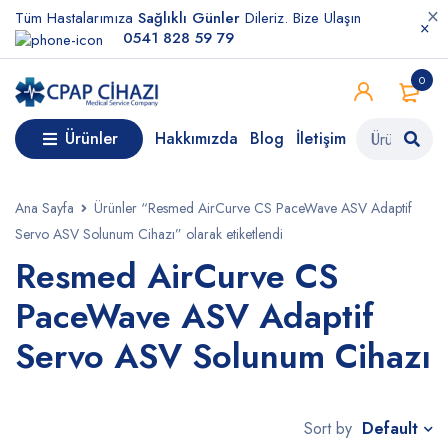
Tüm Hastalarımıza
Sağlıklı Günler
Dileriz. Bize Ulaşın
0541 828 59 79
0
Ürünler
Hakkımızda
Blog
İletişim
Ana Sayfa
Ürünler “Resmed AirCurve CS PaceWave ASV Adaptif
Servo ASV Solunum Cihazı” olarak etiketlendi
Resmed AirCurve CS
PaceWave ASV Adaptif
Servo ASV Solunum Cihazı
Default
Sort by