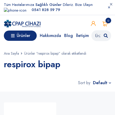
Tüm Hastalarımıza
Sağlıklı Günler
Dileriz. Bize Ulaşın
0541 828 59 79
0
Ürünler
Hakkımızda
Blog
İletişim
Ana Sayfa
Ürünler “respirox bipap” olarak etiketlendi
respirox bipap
Default
Sort by