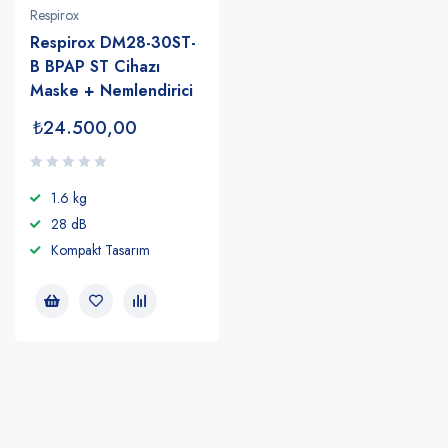
Respirox
Respirox DM28-30ST-
B BPAP ST Cihazı
Maske + Nemlendirici
₺
24.500,00
1.6 kg
28 dB
Kompakt Tasarım