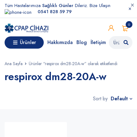
Tüm Hastalarımıza
Sağlıklı Günler
Dileriz. Bize Ulaşın
0541 828 59 79
0
Ürünler
Hakkımızda
Blog
İletişim
Ana Sayfa
Ürünler “respirox dm28-20A-w” olarak etiketlendi
respirox dm28-20A-w
Default
Sort by