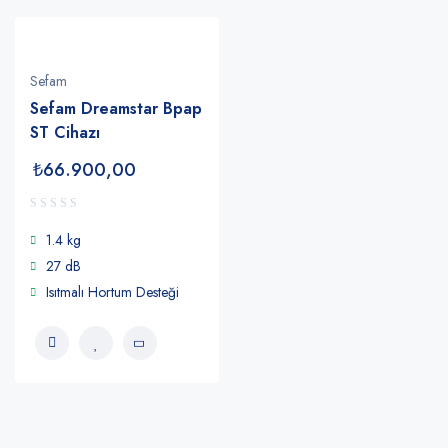
Sefam
Sefam Dreamstar Bpap
ST Cihazı
₺
66.900,00
1.4 kg
27 dB
Isıtmalı Hortum Desteği