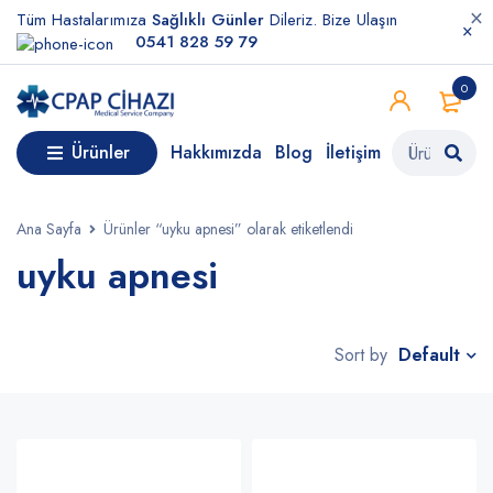
Tüm Hastalarımıza
Sağlıklı Günler
Dileriz. Bize Ulaşın
0541 828 59 79
0
Ürünler
Hakkımızda
Blog
İletişim
Ana Sayfa
Ürünler “uyku apnesi” olarak etiketlendi
uyku apnesi
Default
Sort by