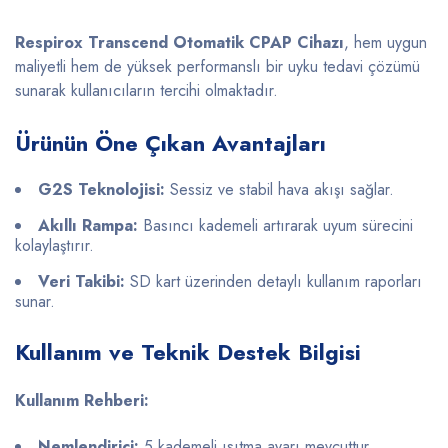
Respirox Transcend Otomatik CPAP Cihazı
, hem uygun
maliyetli hem de yüksek performanslı bir uyku tedavi çözümü
sunarak kullanıcıların tercihi olmaktadır.
Ürünün Öne Çıkan Avantajları
G2S Teknolojisi:
Sessiz ve stabil hava akışı sağlar.
Akıllı Rampa:
Basıncı kademeli artırarak uyum sürecini
kolaylaştırır.
Veri Takibi:
SD kart üzerinden detaylı kullanım raporları
sunar.
Kullanım ve Teknik Destek Bilgisi
Kullanım Rehberi:
Nemlendirici:
5 kademeli ısıtma ayarı mevcuttur.