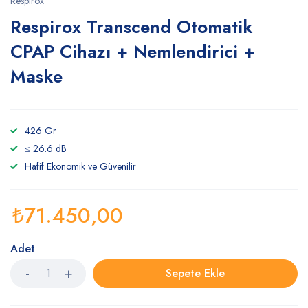
Respirox
Respirox Transcend Otomatik
CPAP Cihazı + Nemlendirici +
Maske
426 Gr
≤ 26.6 dB
Hafif Ekonomik ve Güvenilir
₺
71.450,00
Adet
Sepete Ekle