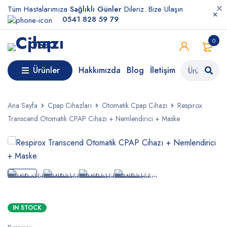
Tüm Hastalarımıza
Sağlıklı Günler
Dileriz. Bize Ulaşın
0541 828 59 79
0
Ürünler
Hakkımızda
Blog
İletişim
Ana Sayfa
Cpap Cihazları
Otomatik Cpap Cihazı
Respirox
Transcend Otomatik CPAP Cihazı + Nemlendirici + Maske
IN STOCK