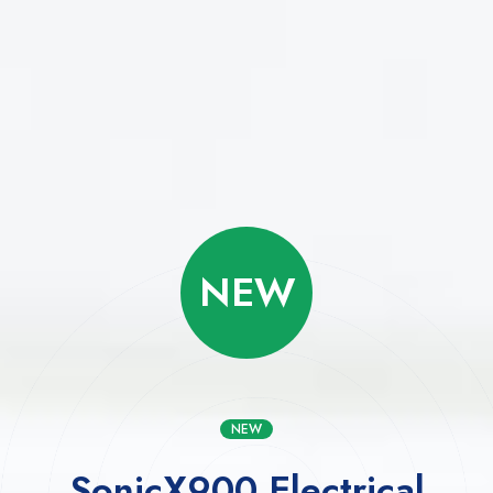
NEW
NEW
SonicX900
Electrical