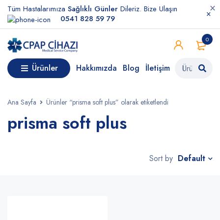
Tüm Hastalarımıza
Sağlıklı Günler
Dileriz. Bize Ulaşın
0541 828 59 79
0
Ürünler
Hakkımızda
Blog
İletişim
Ana Sayfa
Ürünler “prisma soft plus” olarak etiketlendi
prisma soft plus
Default
Sort by