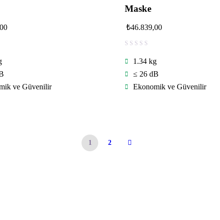
Maske
,00
₺
46.839,00
g
1.34 kg
dB
≤ 26 dB
ik ve Güvenilir
Ekonomik ve Güvenilir
1
2