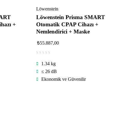
Löwenstein
MART
Löwenstein Prisma SMART
hazı +
Otomatik CPAP Cihazı +
Nemlendirici + Maske
₺
55.887,00
1.34 kg
≤ 26 dB
Ekonomik ve Güvenilir