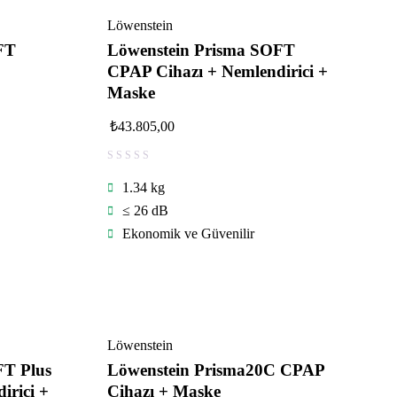
Löwenstein
FT
Löwenstein Prisma SOFT
CPAP Cihazı + Nemlendirici +
Maske
₺
43.805,00
1.34 kg
≤ 26 dB
Ekonomik ve Güvenilir
Löwenstein
FT Plus
Löwenstein Prisma20C CPAP
irici +
Cihazı + Maske