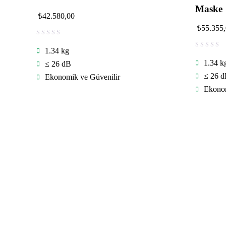
Maske
₺
42.580,00
₺
55.355
1.34 kg
1.34 k
≤ 26 dB
≤ 26 
Ekonomik ve Güvenilir
Ekonom