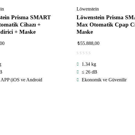
in
Löwenstein
tein Prisma SMART
Löwenstein Prisma S
omatik Cihazı +
Max Otomatik Cpap Ci
dirici + Maske
Maske
,00
₺
55.888,00
g
1.34 kg
dB
≤ 26 dB
 APP (iOS ve Android
Ekonomik ve Güvenilir