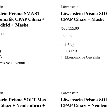
in
Löwenstein
tein Prisma SMART
Löwenstein Prisma SO
tomatik CPAP Cihazı +
CPAP Cihazı + Maske
dirici + Maske
₺
35.555,00
,00
1.5 kg
g
≤ 30 dB
dB
Ekonomik ve Güvenilir
ik ve Güvenilir
in
Löwenstein
tein Prisma SOFT Max
Löwenstein Prisma SO
ihazı + Nemlendirici +
CPAP Cihazı + Nemlend