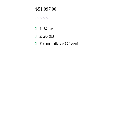
₺
51.097,00
1.34 kg
≤ 26 dB
Ekonomik ve Güvenilir