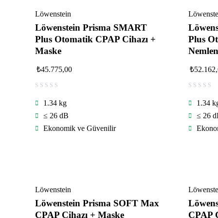
Löwenstein
Löwenste
Löwenstein Prisma SMART
Löwens
Plus Otomatik CPAP Cihazı +
Plus O
Maske
Nemlen
₺
45.775,00
₺
52.162
1.34 kg
1.34 k
≤ 26 dB
≤ 26 
Ekonomik ve Güvenilir
Ekonom
Löwenstein
Löwenste
Löwenstein Prisma SOFT Max
Löwens
CPAP Cihazı + Maske
CPAP C