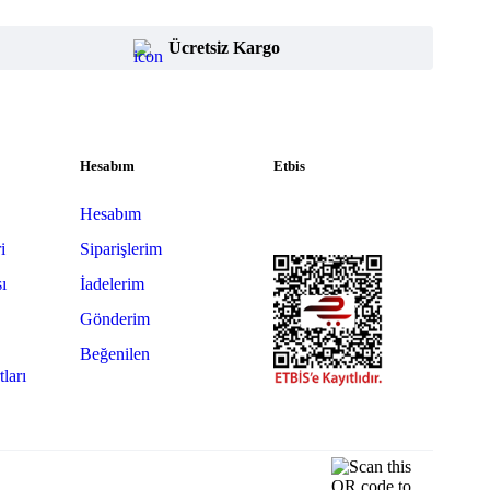
Ücretsiz Kargo
Hesabım
Etbis
Hesabım
i
Siparişlerim
sı
İadelerim
Gönderim
Beğenilen
tları