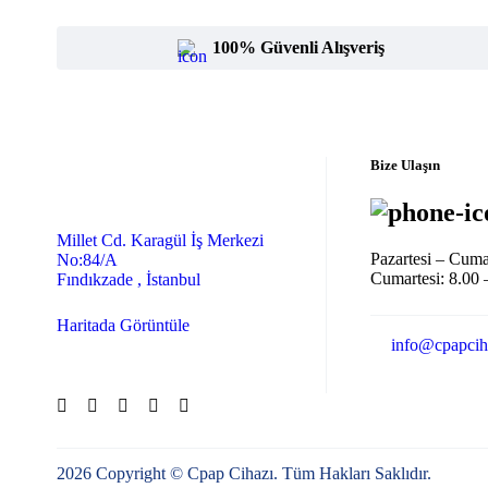
100% Güvenli Alışveriş
Bize Ulaşın
Millet Cd. Karagül İş Merkezi
Pazartesi – Cuma
No:84/A
Cumartesi: 8.00 
Fındıkzade , İstanbul
Haritada Görüntüle
info@cpapcih
2026 Copyright © Cpap Cihazı. Tüm Hakları Saklıdır.