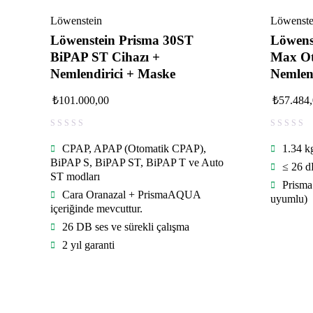
Löwenstein
Löwenste
Löwenstein Prisma 30ST
Löwens
BiPAP ST Cihazı +
Max Ot
Nemlendirici + Maske
Nemlen
₺
101.000,00
₺
57.484
CPAP, APAP (Otomatik CPAP),
1.34 k
BiPAP S, BiPAP ST, BiPAP T ve Auto
≤ 26 
ST modları
Prisma
Cara Oranazal + PrismaAQUA
uyumlu)
içeriğinde mevcuttur.
26 DB ses ve sürekli çalışma
2 yıl garanti