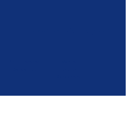
Tekerlekli Sandalyeler
Akülü Tekerlekli
Manuel
Sandalyeler
Tekerlekli
Sandalyeler