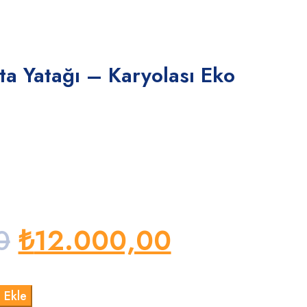
ta Yatağı – Karyolası Eko
Orijinal
Şu
0
₺
12.000,00
fiyat:
andaki
 Ekle