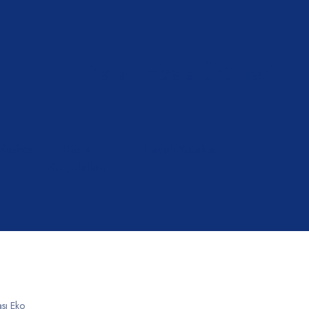
Yatan Hasta Ürünleri
Maskesi
Hasta
Havalı Yataklar
Karyolalları
ası Eko