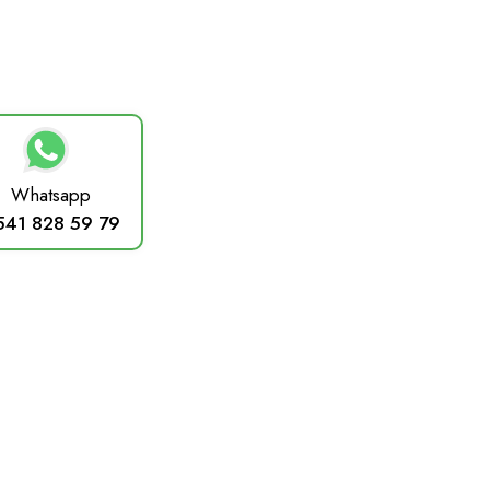
₺13.450,00.
fiyat:
₺12.000,0
Whatsapp
541 828 59 79