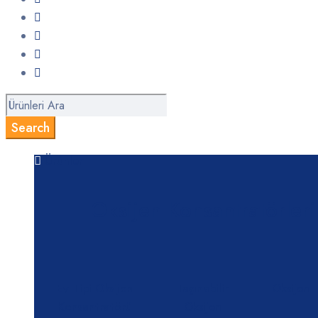
Ürünler
Oksijen Konsantratörleri
Ev Tipi Oksijen
Taşınabilir
Oksijen 
Konsantratörü
Oksijen