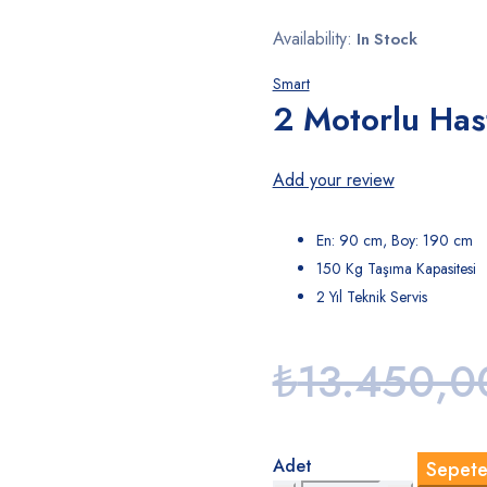
Availability:
In Stock
Smart
2 Motorlu Has
Add your review
En: 90 cm, Boy: 190 cm
150 Kg Taşıma Kapasitesi
2 Yıl Teknik Servis
₺
13.450,0
Adet
Sepete