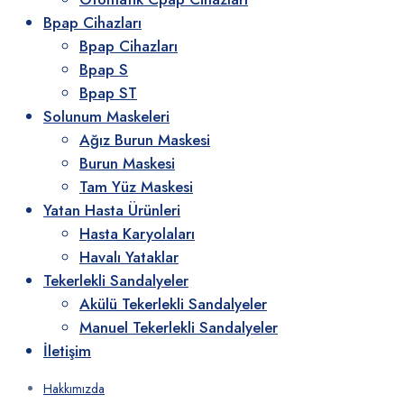
Bpap Cihazları
Bpap Cihazları
Bpap S
Bpap ST
Solunum Maskeleri
Ağız Burun Maskesi
Burun Maskesi
Tam Yüz Maskesi
Yatan Hasta Ürünleri
Hasta Karyolaları
Havalı Yataklar
Tekerlekli Sandalyeler
Akülü Tekerlekli Sandalyeler
Manuel Tekerlekli Sandalyeler
İletişim
Hakkımızda