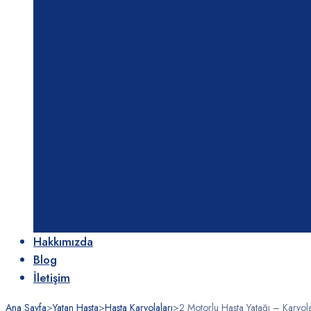
Konsantratörleri
Solunum Maskeleri
Ağız Burun
Burun Maskesi
Tam Yüz 
Maskesi
Hakkımızda
Blog
İletişim
Ana Sayfa
>
Yatan Hasta
>
Hasta Karyolaları
>
2 Motorlu Hasta Yatağı – Karyol