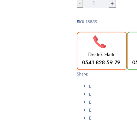
2
Motorlu
Hasta
SKU:
18859
Yatağı
-
Karyolası
Eko
Destek Hattı
quantity
0541 828 59 79
0
Share: