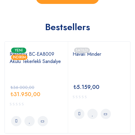
Bestsellers
YENI
SATILDI
Respirox BC-EA8009
Havalı Minder
İNDIRIM
Akülü Tekerlekli Sandalye
₺
5.159,00
₺
36.000,00
₺
31.950,00