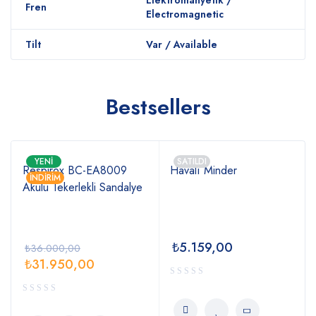
Elektromanyetik /
Fren
Electromagnetic
Tilt
Var / Available
Bestsellers
YENI
SATILDI
Respirox BC-EA8009
Havalı Minder
İNDIRIM
Akülü Tekerlekli Sandalye
₺
5.159,00
₺
36.000,00
₺
31.950,00