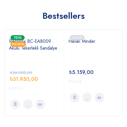
Bestsellers
YENI
SATILDI
Respirox BC-EA8009
Havalı Minder
İNDIRIM
Akülü Tekerlekli Sandalye
₺
5.159,00
₺
36.000,00
₺
31.950,00