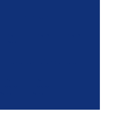
Bpap Cihazları
Bpap
Bpap S
Bpap ST
Cihazları
Tekerlekli Sandalyeler
Akülü
Manuel
Tekerlekli
Tekerlekli
Sandalyeler
Sandalyeler