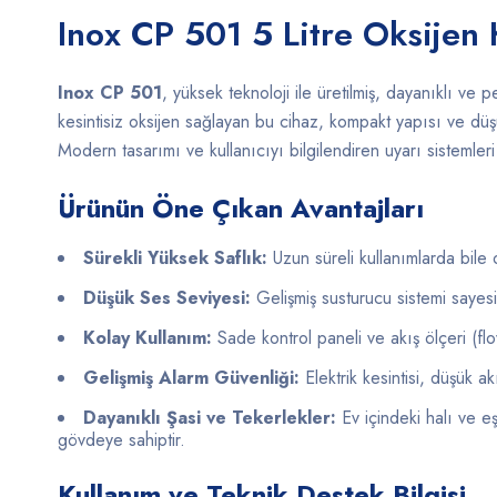
Inox CP 501 5 Litre Oksijen
Inox CP 501
, yüksek teknoloji ile üretilmiş, dayanıklı ve
kesintisiz oksijen sağlayan bu cihaz, kompakt yapısı ve düşü
Modern tasarımı ve kullanıcıyı bilgilendiren uyarı sistemleri 
Ürünün Öne Çıkan Avantajları
Sürekli Yüksek Saflık:
Uzun süreli kullanımlarda bile 
Düşük Ses Seviyesi:
Gelişmiş susturucu sistemi sayes
Kolay Kullanım:
Sade kontrol paneli ve akış ölçeri (flo
Gelişmiş Alarm Güvenliği:
Elektrik kesintisi, düşük ak
Dayanıklı Şasi ve Tekerlekler:
Ev içindeki halı ve eş
gövdeye sahiptir.
Kullanım ve Teknik Destek Bilgisi