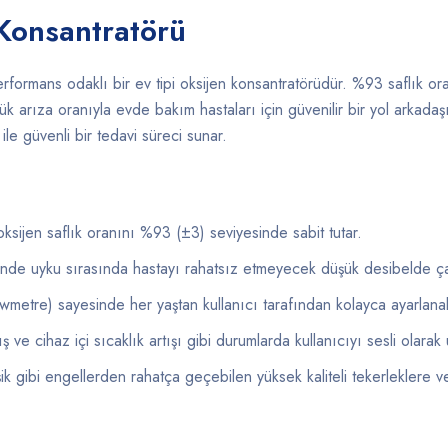
 Konsantratörü
 performans odaklı bir ev tipi oksijen konsantratörüdür. %93 saflık o
k arıza oranıyla evde bakım hastaları için güvenilir bir yol arkadaşı
ile güvenli bir tedavi süreci sunar.
oksijen saflık oranını %93 (±3) seviyesinde sabit tutar.
inde uyku sırasında hastayı rahatsız etmeyecek düşük desibelde çal
wmetre) sayesinde her yaştan kullanıcı tarafından kolayca ayarlanabi
ış ve cihaz içi sıcaklık artışı gibi durumlarda kullanıcıyı sesli olarak 
ik gibi engellerden rahatça geçebilen yüksek kaliteli tekerleklere v