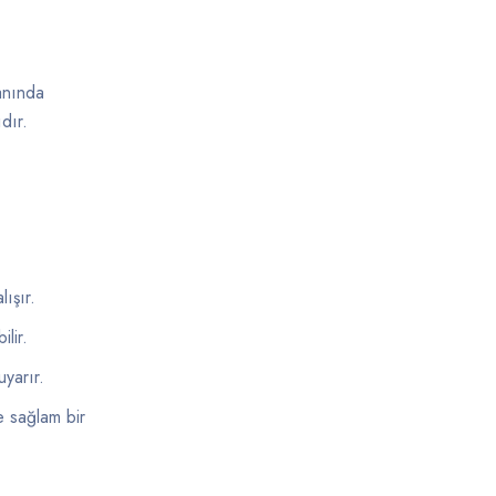
ranında
dır.
ışır.
lir.
uyarır.
e sağlam bir