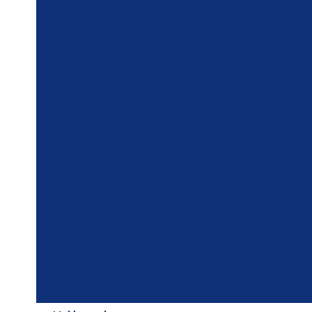
Oksijen Konsantratörle
Ev Tipi
Taşınabilir
Oksij
Oksijen
Oksijen
Tüple
Konsantratörü
Konsantratörleri
Solunum Maskeleri
Ağız Burun
Burun
Tam Y
Maskesi
Maskesi
Maske