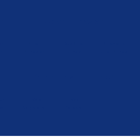
ri
Cpap Cihazları
en
Cpap
Düz Cpap
Otomatik
ri
Cihazları
Cihazı
Cpap Cihazı
Yatan Hasta Ürünleri
üz
Hasta
Havalı
si
Karyolalları
Yataklar