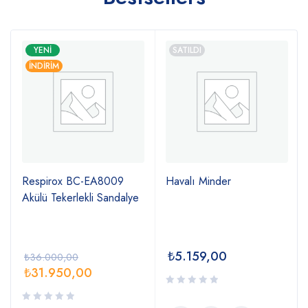
YENI
SATILDI
İNDIRIM
Respirox BC-EA8009
Havalı Minder
Akülü Tekerlekli Sandalye
₺
5.159,00
₺
36.000,00
₺
31.950,00