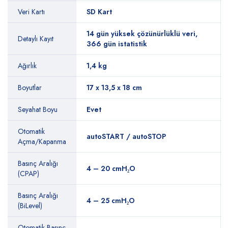
Veri Kartı
SD Kart
14 gün yüksek çözünürlüklü veri,
Detaylı Kayıt
366 gün istatistik
Ağırlık
1,4 kg
Boyutlar
17 x 13,5 x 18 cm
Seyahat Boyu
Evet
Otomatik
autoSTART / autoSTOP
Açma/Kapanma
Basınç Aralığı
4 – 20 cmH₂O
(CPAP)
Basınç Aralığı
4 – 25 cmH₂O
(BiLevel)
Otomatik Basınç