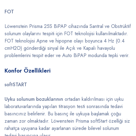
FOT
Löwenstein Prisma 25S BiPAP cihazında Santral ve Obstrüktif
solunum olaylarını tespiti için FOT teknolojisi kullanılmaktadır.
FOT teknolojisi Apne ve hipopne olayı boyunca 4 Hz (0.4
cmH2O) gönderdiği sinyal ile Açık ve Kapalı havayolu
problemlerini tespit eder ve Auto BiPAP modunda tepki verir.
Konfor Özellikleri
softSTART
Uyku solunum bozuklarının
ortadan kaldırılması için uyku
laboratuvarlarında yapılan titrasyon testi sonrasında tedavi
basıncınız belirlenir. Bu basınç ile uykuya başlamak çoğu
zaman zor olmaktadır. Löwenstein Prisma softStart özelliği siz
rahatça uyuyana kadar ayarlanan sürede bilevel solunum
tedavi basıncına ulaşır.