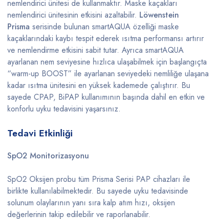
nemlendirici ünitesi de kullanmaktır. Maske kaçakları
nemlendirici ünitesinin etkisini azaltabilir.
Löwenstein
Prisma
serisinde bulunan smartAQUA özelliği maske
kaçaklarındaki kaybı tespit ederek ısıtma performansı artırır
ve nemlendirme etkisini sabit tutar. Ayrıca smartAQUA
ayarlanan nem seviyesine hızlıca ulaşabilmek için başlangıçta
“warm-up BOOST” ile ayarlanan seviyedeki nemliliğe ulaşana
kadar ısıtma ünitesini en yüksek kademede çalıştırır. Bu
sayede CPAP, BiPAP kullanımının başında dahil en etkin ve
konforlu uyku tedavisini yaşarsınız.
Tedavi Etkinliği
SpO2 Monitorizasyonu
SpO2 Oksijen probu tüm Prisma Serisi PAP cihazları ile
birlikte kullanılabilmektedir. Bu sayede uyku tedavisinde
solunum olaylarının yanı sıra kalp atım hızı, oksijen
değerlerinin takip edilebilir ve raporlanabilir.