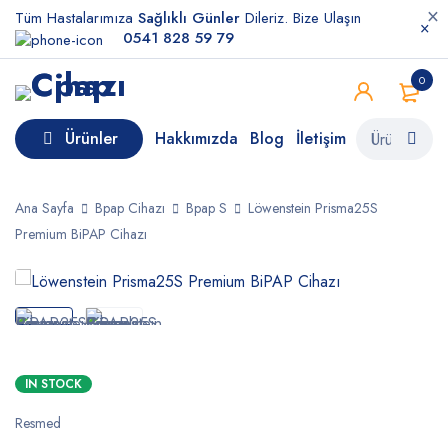
Tüm Hastalarımıza
Sağlıklı Günler
Dileriz. Bize Ulaşın
0541 828 59 79
0
Ürünler
Hakkımızda
Blog
İletişim
Ana Sayfa
Bpap Cihazı
Bpap S
Löwenstein Prisma25S
Premium BiPAP Cihazı
IN STOCK
Resmed