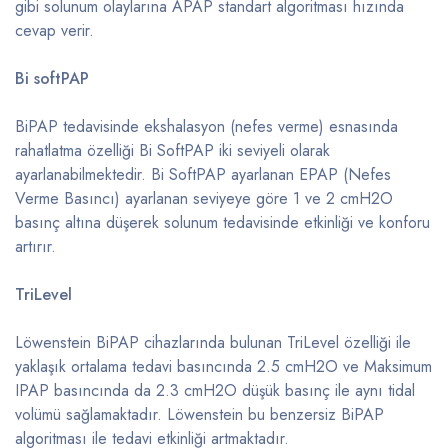
gibi solunum olaylarına APAP standart algoritması hızında
cevap verir.
Bi softPAP
BiPAP tedavisinde ekshalasyon (nefes verme) esnasında
rahatlatma özelliği Bi SoftPAP iki seviyeli olarak
ayarlanabilmektedir. Bi SoftPAP ayarlanan EPAP (Nefes
Verme Basıncı) ayarlanan seviyeye göre 1 ve 2 cmH2O
basınç altına düşerek solunum tedavisinde etkinliği ve konforu
artırır.
TriLevel
Löwenstein BiPAP cihazlarında bulunan TriLevel özelliği ile
yaklaşık ortalama tedavi basıncında 2.5 cmH2O ve Maksimum
IPAP basıncında da 2.3 cmH2O düşük basınç ile aynı tidal
volümü sağlamaktadır. Löwenstein bu benzersiz BiPAP
algoritması ile tedavi etkinliği artmaktadır.