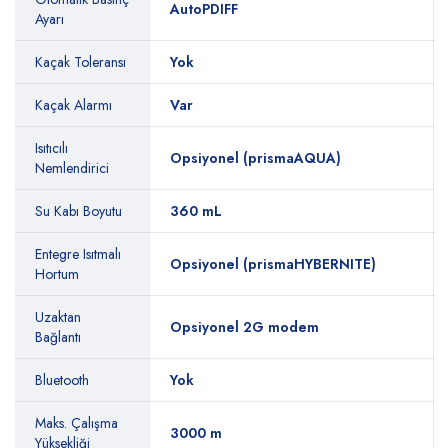
AutoPDIFF
Ayarı
Kaçak Toleransı
Yok
Kaçak Alarmı
Var
Isıtıcılı
Opsiyonel (prismaAQUA)
Nemlendirici
Su Kabı Boyutu
360 mL
Entegre Isıtmalı
Opsiyonel (prismaHYBERNITE)
Hortum
Uzaktan
Opsiyonel 2G modem
Bağlantı
Bluetooth
Yok
Maks. Çalışma
3000 m
Yüksekliği