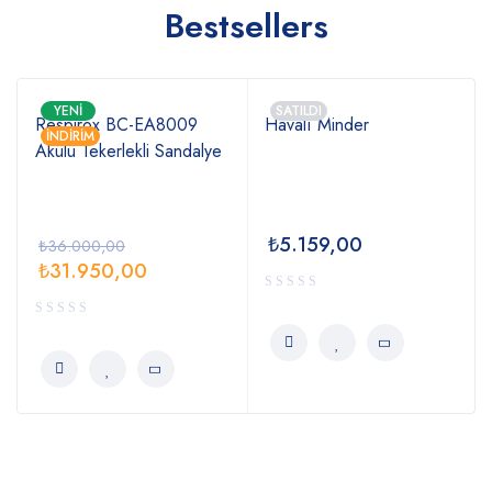
Bestsellers
YENI
SATILDI
Respirox BC-EA8009
Havalı Minder
İNDIRIM
Akülü Tekerlekli Sandalye
₺
5.159,00
₺
36.000,00
₺
31.950,00