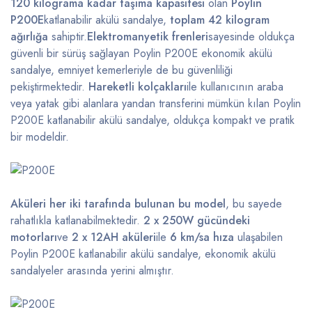
120 kilograma kadar taşıma kapasitesi
olan
Poylin
P200E
katlanabilir akülü sandalye,
toplam 42 kilogram
ağırlığa
sahiptir.
Elektromanyetik frenleri
sayesinde oldukça
güvenli bir sürüş sağlayan Poylin P200E ekonomik akülü
sandalye, emniyet kemerleriyle de bu güvenliliği
pekiştirmektedir.
Hareketli kolçakları
ile kullanıcının araba
veya yatak gibi alanlara yandan transferini mümkün kılan Poylin
P200E katlanabilir akülü sandalye, oldukça kompakt ve pratik
bir modeldir.
Aküleri her iki tarafında bulunan bu model
, bu sayede
rahatlıkla katlanabilmektedir.
2 x 250W gücündeki
motorları
ve
2 x 12AH aküleri
ile
6 km/sa hıza
ulaşabilen
Poylin P200E katlanabilir akülü sandalye, ekonomik akülü
sandalyeler arasında yerini almıştır.