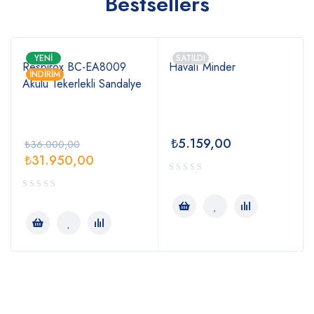
Bestsellers
YENI
SATILDI
Respirox BC-EA8009
Havalı Minder
İNDIRIM
Akülü Tekerlekli Sandalye
₺
5.159,00
₺
36.000,00
₺
31.950,00