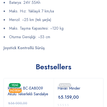
Batarya: 24V 55Ah
Maks. Hız: Yaklaşık 7 km/sa
Menzil: ~25 km (tek şarjla)
Maks. Taşıma Kapasitesi: ~120 kg
Oturma Genişliği: ~53 cm
Joystick Kontrollü Sürüş
Bestsellers
YENI
SATILDI
Respirox BC-EA8009
Havalı Minder
İNDIRIM
Akülü Tekerlekli Sandalye
₺
5.159,00
₺
36.000,00