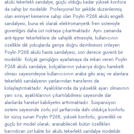
akülü tekerlekli sandalye, güçlü olduğu kadar yüksek konfora
da sahip bir modeldir. Profesyonel bir şekilde düzenlenmiş
olan emniyet kemerine sahip olan Poylin P268 akülü engelli
sandalyesi, buna ek olarak elektromanyetik fren sistemiyle
güvenliğini daha üst noktaya çıkartmaktadır. Aynı zamanda
anti-tipper tekerleklere de sahiplik etmesiyle, kullanıcının
özellikle dik yokuşlarda geriye doğru devrilmesini önleyen
Poylin P268 akülü hasta sandalyesi, son derece güvenli bir
modeldir. Kolçak genişliğini ayarlamaya da imkan veren Poylin
P268 akülü sandalye, kolçaklarının yukarıya doğru hareketli
olması sayesindeyse kullanıcısının araba gibi araç ve alanlara
tekerlekli sandalyenin yanlarından transferini de
kolaylaştırmaktadır. Ayaklıklarında da yükseklik ayarı olmasının
yanı sıra, ayaklıklarının çıkartılabilmesi sayesinde dar
alanlarda hareket kabiliyetini arttırmaktadır. Süspansiyon
sistemi sayesinde zorlu yol şartlarında dahi oldukça konforlu
bir sürüş sunan Poylin P268, yüksek konforlu, güvenlikli ve
güçlü bir model olarak; aranabilecek bütün özellikleri
barındıran üst kalite bir akülü tekerlekli sandalye modelidir.