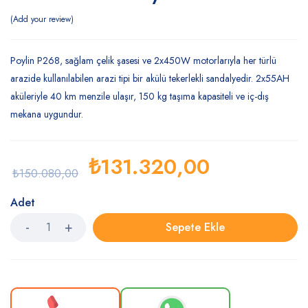
Add your review
Poylin P268, sağlam çelik şasesi ve 2x450W motorlarıyla her türlü
arazide kullanılabilen arazi tipi bir akülü tekerlekli sandalyedir. 2x55AH
aküleriyle 40 km menzile ulaşır, 150 kg taşıma kapasiteli ve iç-dış
mekana uygundur.
₺
131.320,00
₺
150.080,00
Adet
Sepete Ekle