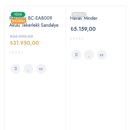
YENI
SATILDI
Respirox BC-EA8009
Havalı Minder
İNDIRIM
Akülü Tekerlekli Sandalye
₺
5.159,00
₺
36.000,00
₺
31.950,00