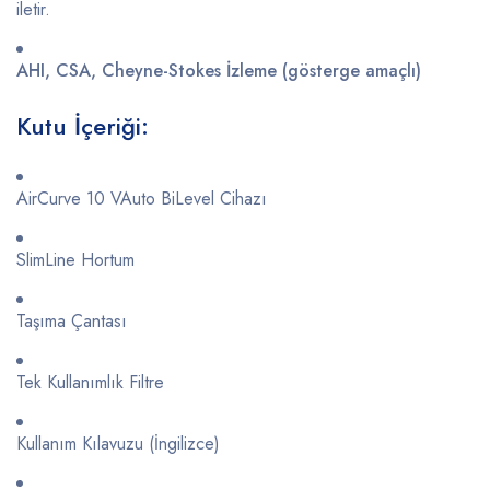
iletir.
AHI,
CSA,
Cheyne-
Stokes
İzleme (
gösterge
amaçlı)
Kutu
İçeriği:
AirCurve
10
VAuto
BiLevel
Cihazı
SlimLine
Hortum
Taşıma
Çantası
Tek
Kullanımlık
Filtre
Kullanım
Kılavuzu (
İngilizce)