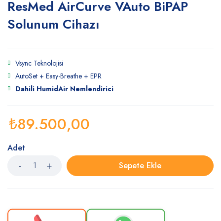
ResMed AirCurve VAuto BiPAP
Solunum Cihazı
Vsync Teknolojisi
AutoSet + Easy-Breathe + EPR
Dahili HumidAir Nemlendirici
₺
89.500,00
Adet
Sepete Ekle