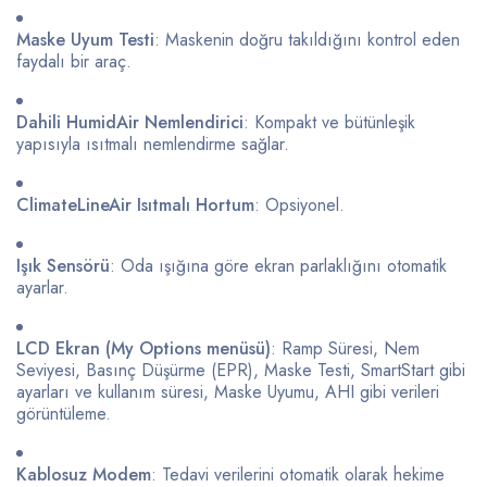
Maske
Uyum
Testi
:
Maskenin
doğru
takıldığını
kontrol
eden
faydalı
bir
araç.
Dahili
HumidAir
Nemlendirici
:
Kompakt
ve
bütünleşik
yapısıyla
ısıtmalı
nemlendirme
sağlar.
ClimateLineAir
Isıtmalı
Hortum
:
Opsiyonel.
Işık
Sensörü
:
Oda
ışığına
göre
ekran
parlaklığını
otomatik
ayarlar.
LCD
Ekran (
My
Options
menüsü)
:
Ramp
Süresi,
Nem
Seviyesi,
Basınç
Düşürme (
EPR),
Maske
Testi,
SmartStart
gibi
ayarları
ve
kullanım
süresi,
Maske
Uyumu,
AHI
gibi
verileri
görüntüleme.
Kablosuz
Modem
:
Tedavi
verilerini
otomatik
olarak
hekime