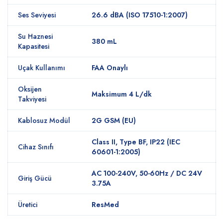
Ses Seviyesi
26.6 dBA (ISO 17510-1:2007)
Su Haznesi
380 mL
Kapasitesi
Uçak Kullanımı
FAA Onaylı
Oksijen
Maksimum 4 L/dk
Takviyesi
Kablosuz Modül
2G GSM (EU)
Class II, Type BF, IP22 (IEC
Cihaz Sınıfı
60601-1:2005)
AC 100-240V, 50-60Hz / DC 24V
Giriş Gücü
3.75A
Üretici
ResMed