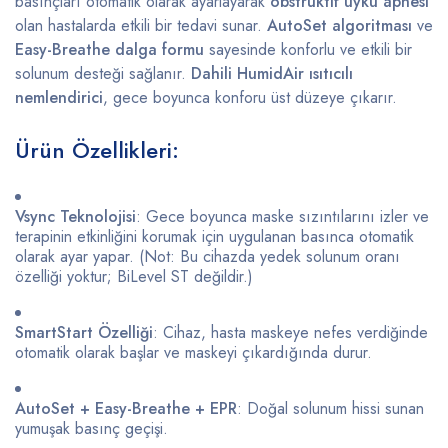
basınçları
otomatik
olarak
ayarlayarak
obstrüktif
uyku
apnesi
olan
hastalarda
etkili
bir
tedavi
sunar.
AutoSet
algoritması
ve
Easy-
Breathe
dalga
formu
sayesinde
konforlu
ve
etkili
bir
solunum
desteği
sağlanır.
Dahili
HumidAir
ısıtıcılı
nemlendirici
,
gece
boyunca
konforu
üst
düzeye
çıkarır.
Ürün
Özellikleri:
Vsync
Teknolojisi
:
Gece
boyunca
maske
sızıntılarını
izler
ve
terapinin
etkinliğini
korumak
için
uygulanan
basınca
otomatik
olarak
ayar
yapar. (
Not:
Bu
cihazda
yedek
solunum
oranı
özelliği
yoktur;
BiLevel
ST
değildir.)
SmartStart
Özelliği
:
Cihaz,
hasta
maskeye
nefes
verdiğinde
otomatik
olarak
başlar
ve
maskeyi
çıkardığında
durur.
AutoSet +
Easy-
Breathe +
EPR
:
Doğal
solunum
hissi
sunan
yumuşak
basınç
geçişi.