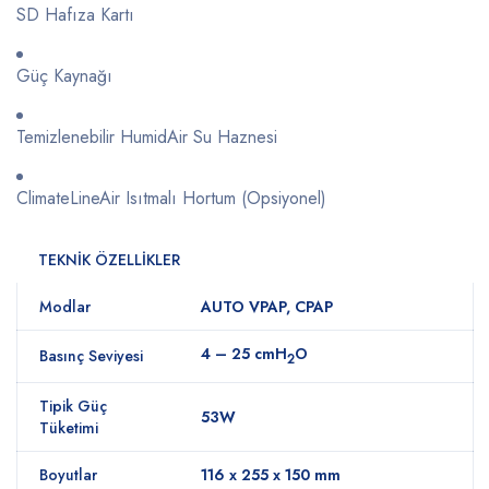
SD
Hafıza
Kartı
Güç
Kaynağı
Temizlenebilir
HumidAir
Su
Haznesi
ClimateLineAir
Isıtmalı
Hortum (
Opsiyonel)
TEKNİK ÖZELLİKLER
Modlar
AUTO VPAP, CPAP
4 – 25 cmH
O
Basınç Seviyesi
2
Tipik Güç
53W
Tüketimi
Boyutlar
116 x 255 x 150 mm