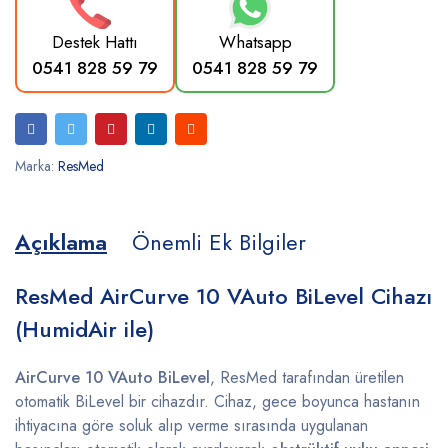
Destek Hattı
Whatsapp
0541 828 59 79
0541 828 59 79
Marka:
ResMed
Açıklama
Önemli Ek Bilgiler
ResMed
AirCurve
10
VAuto
BiLevel
Cihazı
(
HumidAir
ile)
AirCurve
10
VAuto
BiLevel
,
ResMed
tarafından
üretilen
otomatik
BiLevel
bir
cihazdır.
Cihaz,
gece
boyunca
hastanın
ihtiyacına
göre
soluk
alıp
verme
sırasında
uygulanan