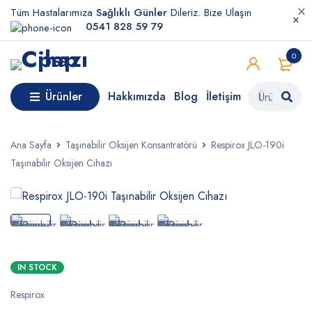
Tüm Hastalarımıza
Sağlıklı Günler
Dileriz. Bize Ulaşın
0541 828 59 79
0
Ürünler
Hakkımızda
Blog
İletişim
Ana Sayfa
Taşınabilir Oksijen Konsantratörü
Respirox JLO-190i
Taşınabilir Oksijen Cihazı
IN STOCK
Respirox