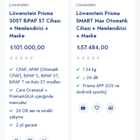
Löwenstein
Löwenstein
Löwenstein Prisma
Löwenstein Prisma
30ST BiPAP ST Cihazı
SMART Max Otomatik
+ Nemlendirici +
Cihazı + Nemlendirici
Maske
+ Maske
₺
101.000,00
₺
57.484,00
CPAP, APAP (Otomatik
1.34 kg
CPAP), BiPAP S, BiPAP ST,
≤ 26 dB
BiPAP T ve Auto ST modları
Prisma APP (iOS ve
Cara Oranazal +
Android uyumlu)
PrismaAQUA içeriğinde
mevcuttur.
26 DB ses ve sürekli
çalışma
2 yıl garanti