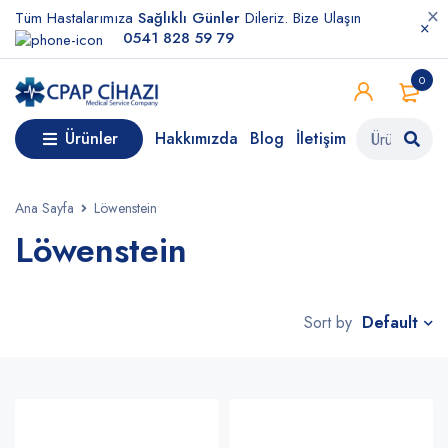
Tüm Hastalarımıza
Sağlıklı Günler
Dileriz. Bize Ulaşın
0541 828 59 79
0
Ürünler
Hakkımızda
Blog
İletişim
Ana Sayfa
Löwenstein
Löwenstein
Default
Sort by