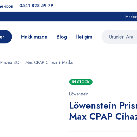
0541 828 59 79
Hakkı
er
Hakkımızda
Blog
İletişim
n Prisma SOFT Max CPAP Cihazı + Maske
IN STOCK
Löwenstein
Löwenstein Pri
Max CPAP Cihaz