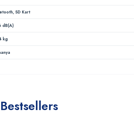
etooth, SD Kart
 dB(A)
4 kg
manya
Bestsellers