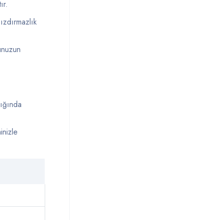
ır.
sızdırmazlık
unuzun
dığında
inizle