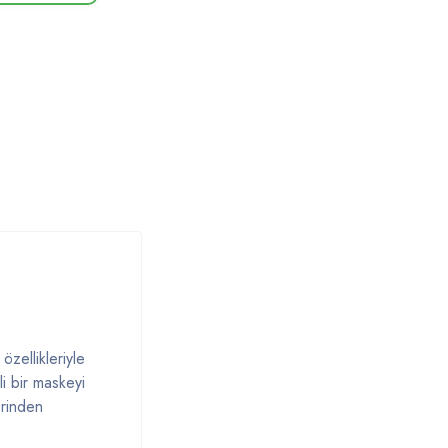
özellikleriyle
li bir maskeyi
erinden