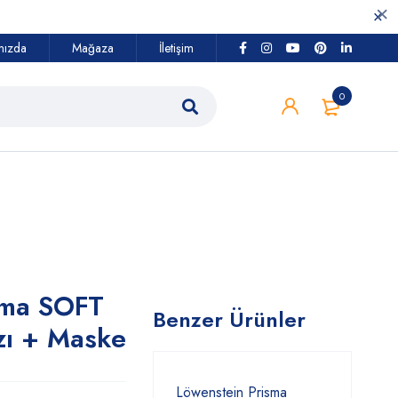
mızda
Mağaza
İletişim
0
sma SOFT
Benzer Ürünler
ı + Maske
Löwenstein Prisma