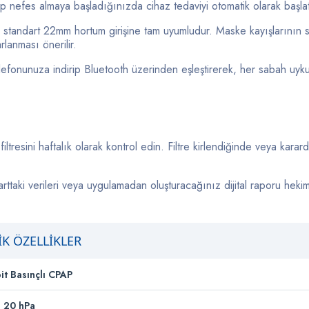
p nefes almaya başladığınızda cihaz tedaviyi otomatik olarak başlat
 standart 22mm hortum girişine tam uyumludur. Maske kayışlarının 
lanması önerilir.
fonunuza indirip Bluetooth üzerinden eşleştirerek, her sabah uyk
ltresini haftalık olarak kontrol edin. Filtre kirlendiğinde veya karar
ttaki verileri veya uygulamadan oluşturacağınız dijital raporu hekim
K ÖZELLİKLER
it Basınçlı CPAP
 20 hPa