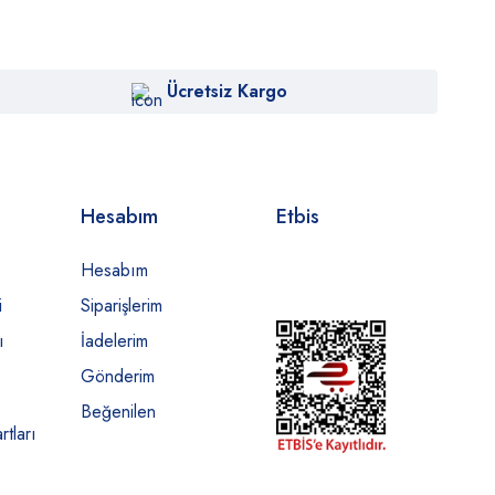
Ücretsiz Kargo
Hesabım
Etbis
Hesabım
i
Siparişlerim
ı
İadelerim
Gönderim
Beğenilen
rtları