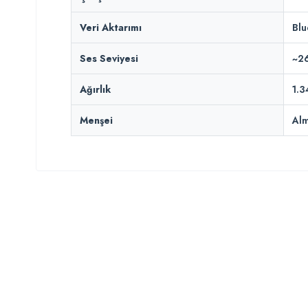
Veri Aktarımı
Blu
Ses Seviyesi
~26
Ağırlık
1.3
Menşei
Al