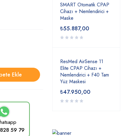
SMART Otomatik CPAP
Cihazı + Nemlendirici +
Maske
₺
55.887,00
ResMed AirSense 11
Elite CPAP Cihazı +
pete Ekle
Nemlendirici + F40 Tam
Yüz Maskesi
₺
47.950,00
atsapp
828 59 79