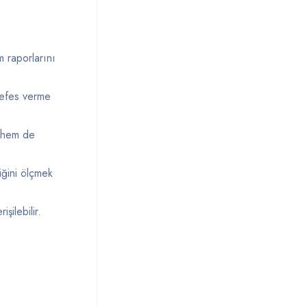
m raporlarını
nefes verme
n hem de
iğini ölçmek
şilebilir.