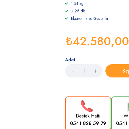
1.34 kg
≤ 26 dB
Ekonomik ve Güvenilir
₺
42.580,00
Adet
Se
Destek Hattı
Wh
0541 828 59 79
0541 