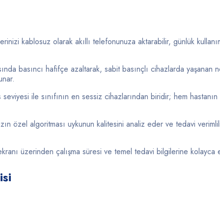
erinizi kablosuz olarak akıllı telefonunuza aktarabilir, günlük kullanı
nda basıncı hafifçe azaltarak, sabit basınçlı cihazlarda yaşanan 
unar.
seviyesi ile sınıfının en sessiz cihazlarından biridir; hem hastanı
ın özel algoritması uykunun kalitesini analiz eder ve tedavi verimlil
ranı üzerinden çalışma süresi ve temel tedavi bilgilerine kolayca eri
isi