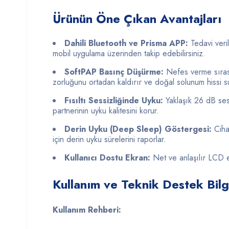
Ürünün Öne Çıkan Avantajları
Dahili Bluetooth ve Prisma APP:
Tedavi veril
mobil uygulama üzerinden takip edebilirsiniz.
SoftPAP Basınç Düşürme:
Nefes verme sırası
zorluğunu ortadan kaldırır ve doğal solunum hissi s
Fısıltı Sessizliğinde Uyku:
Yaklaşık 26 dB ses 
partnerinin uyku kalitesini korur.
Derin Uyku (Deep Sleep) Göstergesi:
Cihaz
için derin uyku sürelerini raporlar.
Kullanıcı Dostu Ekran:
Net ve anlaşılır LCD ek
Kullanım ve Teknik Destek Bilg
Kullanım Rehberi: