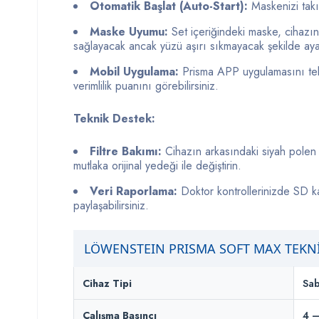
Otomatik Başlat (Auto-Start):
Maskenizi takı
Maske Uyumu:
Set içeriğindeki maske, cihazın
sağlayacak ancak yüzü aşırı sıkmayacak şekilde ayar
Mobil Uygulama:
Prisma APP uygulamasını tele
verimlilik puanını görebilirsiniz.
Teknik Destek:
Filtre Bakımı:
Cihazın arkasındaki siyah polen fi
mutlaka orijinal yedeği ile değiştirin.
Veri Raporlama:
Doktor kontrollerinizde SD kar
paylaşabilirsiniz.
LÖWENSTEIN PRISMA SOFT MAX TEKNİ
Cihaz Tipi
Sab
Çalışma Basıncı
4 –