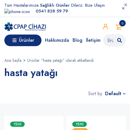
Tüm Hastalarımıza
Sağlıklı Günler
Dileriz. Bize Ulaşın
0541 828 59 79
0
Ürünler
Hakkımızda
Blog
İletişim
Ana Sayfa
Ürünler “hasta yatağı” olarak etiketlendi
hasta yatağı
Default
Sort by
YENI
YENI