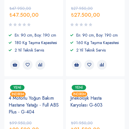
₺
47.950,00
₺
27.950,00
₺
47.500,00
₺
27.500,00
En: 90 cm, Boy: 190 cm
En: 90 cm, Boy: 190 cm
180 Kg Taşıma Kapasitesi
160 Kg Taşıma Kapasitesi
2 Yıl Teknik Servis
2 Yıl Teknik Servis
YENI
YENI
İNDIRIM
İNDIRIM
4 Motorlu Yoğun Bakım
Jinekolojik Hasta
Hastane Yatağı - Full ABS
Karyolası G-603
Plus - G-404
₺
99.950,00
₺
91.950,00