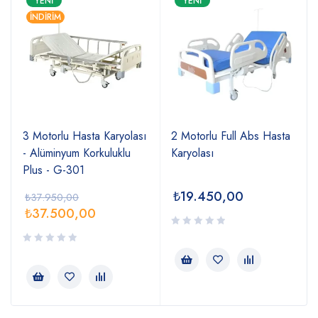
YENI
YENI
İNDIRIM
3 Motorlu Hasta Karyolası
2 Motorlu Full Abs Hasta
- Alüminyum Korkuluklu
Karyolası
Plus - G-301
₺
19.450,00
₺
37.950,00
₺
37.500,00