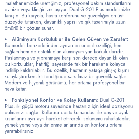
imalathanemizde ürettiğimiz, profesyonel bakım standartlarını
evinize veya kliniğinize taşıyan Dual G-201 Plus modelimizle
tanışın. Bu karyola, hasta konforunu ve güvenliğini en üst
düzeyde tutarken, dayanıklı yapısı ve şık tasarımıyla uzun
ömürlü bir çözüm sunar.
Alüminyum Korkuluklar ile Gelen Güven ve Zarafet:
Bu modeli benzerlerinden ayıran en önemli özelliği, hem
sağlam hem de estetik olan alüminyum yan korkuluklarıdır.
Paslanmaya ve yıpranmaya karşı son derece dayanıklı olan
bu korkuluklar, hafifliği sayesinde tek bir hareketle kolayca
indirilip kaldırılabilir. Bu özellik, hastanın yatağa giriş-çıkışını
kolaylaştırırken, kilitlendiğinde sarsılmaz bir güvenlik sağlar.
Modern ve hijyenik görünümü, her ortama profesyonel bir
hava katar.
Fonksiyonel Konfor ve Kolay Kullanım:
Dual G-201
Plus, iki güçlü motoru sayesinde hastanız için ideal pozisyonu
bulmanızı sağlar. Kullanıcı dostu kumandası ile baş ve ayak
kısımlarını ayrı ayrı hareket ettirerek, solunumu rahatlatabilir,
yemek yeme veya dinlenme anlarında en konforlu ortamı
yaratabilirsiniz.