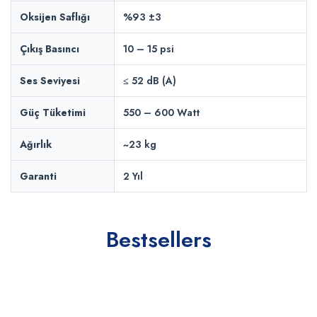
Oksijen Saflığı
%93 ±3
Çıkış Basıncı
10 – 15 psi
Ses Seviyesi
≤ 52 dB (A)
Güç Tüketimi
550 – 600 Watt
Ağırlık
~23 kg
Garanti
2 Yıl
Bestsellers