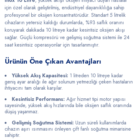
Inox 10 Litre
, yüksek akışlı oksijen ihtiyacı duyan hastalar
için özel olarak geliştirilmiş, endüstriyel dayanıklılığa sahip
profesyonel bir oksijen konsantratörüdür. Standart 5 litrelik
cihazların yetersiz kaldığı durumlarda, %93 saflık oranını
koruyarak dakikada 10 litreye kadar kesintisiz oksijen akışı
sağlar. Güçlü kompresörü ve gelişmiş soğutma sistemi ile 24
saat kesintisiz operasyonlar için tasarlanmıştır.
Ürünün Öne Çıkan Avantajları
Yüksek Akış Kapasitesi:
1 litreden 10 litreye kadar
geniş ayar aralığı ile ağır solunum yetmezliği çeken hastaların
ihtiyacını tam olarak karşılar.
Kesintisiz Performans:
Ağır hizmet tipi motor yapısı
sayesinde, yüksek akış hızlarında bile oksijen saflık oranında
düşüş yaşanmaz.
Gelişmiş Soğutma Sistemi:
Uzun süreli kullanımlarda
cihazın aşırı ısınmasını önleyen çift fanlı soğutma mimarisine
sahiptir.